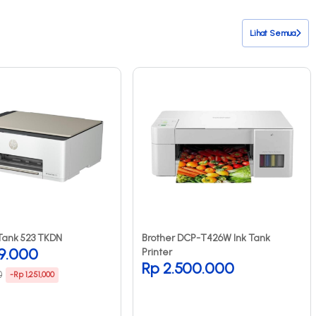
Lihat Semua
Tank 523 TKDN
Brother DCP-T426W Ink Tank
99.000
Printer
Rp 2.500.000
0
-Rp 1,251,000