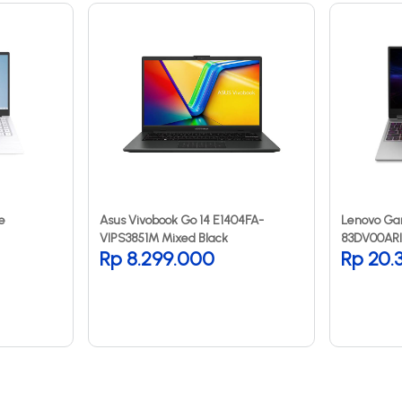
e
Asus Vivobook Go 14 E1404FA-
Lenovo Ga
VIPS3851M Mixed Black
83DV00ARI
Rp 8.299.000
Rp 20.