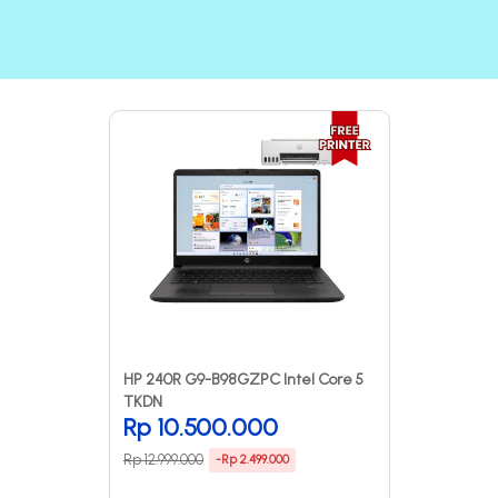
HP 240R G9-B98GZPC Intel Core 5
TKDN
Rp 10.500.000
Rp 12.999.000
-Rp 2.499.000