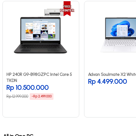
HP 240R G9-B98GZPC Intel Core 5
Advan Soulmate X2 Whit
Rp 4.499.000
TKDN
Rp 10.500.000
Rp 12.999.000
-Rp 2.499.000