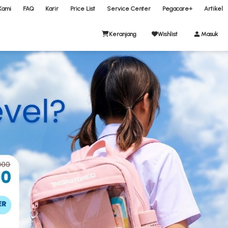
Kami
FAQ
Karir
Price List
Service Center
Pegacare+
Artikel
Keranjang
Wishlist
Masuk