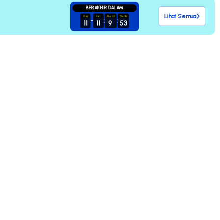
BERAKHIR DALAM
Lihat Semua
Hari
Jam
Menit
Detik
-
:
:
11
11
9
51