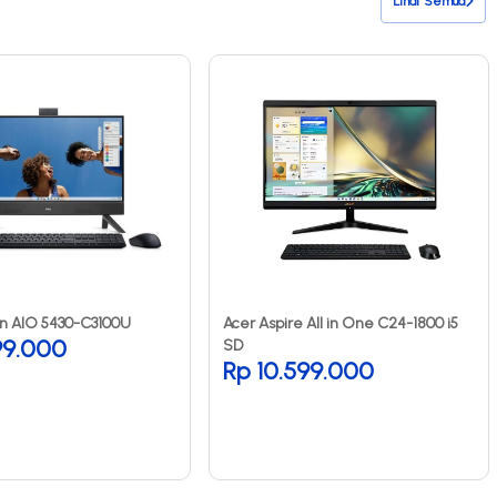
Lihat Semua
ron AIO 5430-C3100U
Acer Aspire All in One C24-1800 i5
299.000
SD
Rp 10.599.000