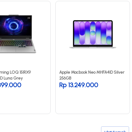
ming LOQ 15IRX9
Apple Macbook Neo MHFA4ID Silver
D Luna Grey
256GB
399.000
Rp 13.249.000