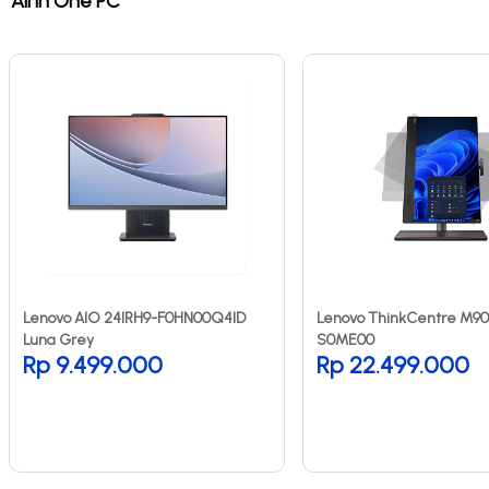
All in One PC
Lenovo AIO 24IRH9-F0HN00Q4ID
Lenovo ThinkCentre M90
Luna Grey
S0ME00
Rp 9.499.000
Rp 22.499.000