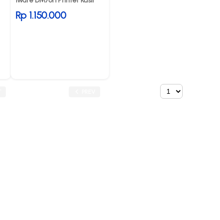
Iware DM76H Printer Kasir
Rp 1.150.000
T
PREV