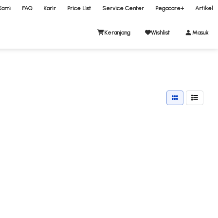
Kami
FAQ
Karir
Price List
Service Center
Pegacare+
Artikel
Keranjang
Wishlist
Masuk