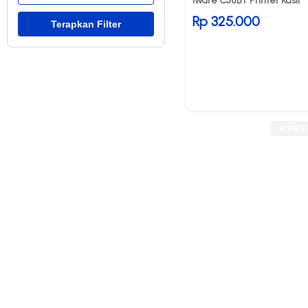
Iware C58BT Printer Kasir
Rp 325.000
FIRS