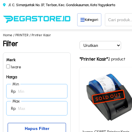
Jl. C. Simanjuntak No. 37, Terban, Kec. Gondokusuman, Kota Yogyakarta
Kategori
Home
/
PRINTER
/ Printer Kasir
Filter
"Printer Kasir"
2 product
Merk
Iware
Harga
Min
Rp
SOLD OUT
Max
Rp