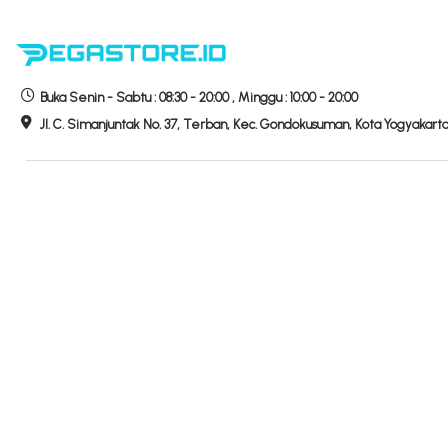
Buka
Senin - Sabtu :
08:30 - 20:00
,
Minggu :
10:00 - 20:00
Jl. C. Simanjuntak No. 37, Terban, Kec. Gondokusuman, Kota Yogyakart
Hubungi Kami
Hotline Store
Telepon
0274-520200
WhatsApp
081-70674-007
Email
info
@
pegastore.id