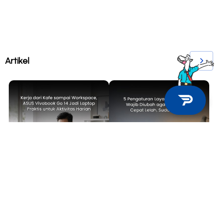
Artikel
TECH NEWS
TIPS & TRICKS
Kerja dari Kafe sampai
5 Pengaturan Layar Laptop yang
Workspace, ASUS Vivobook Go 14
Wajib Diubah agar Mata Tidak