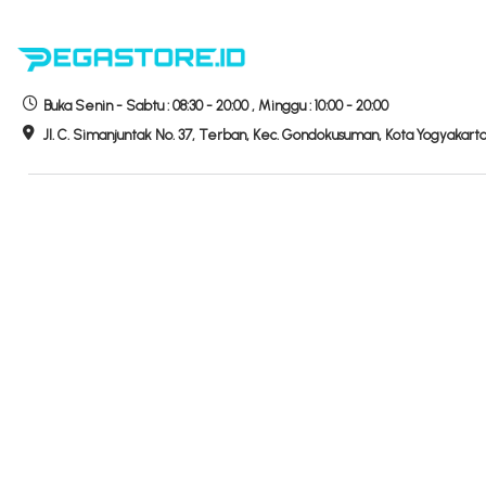
Buka
Senin - Sabtu :
08:30 - 20:00
,
Minggu :
10:00 - 20:00
Jl. C. Simanjuntak No. 37, Terban, Kec. Gondokusuman, Kota Yogyakart
Hubungi Kami
Hotline Store
Telepon
0274-520200
WhatsApp
081-70674-007
Email
info
@
pegastore.id