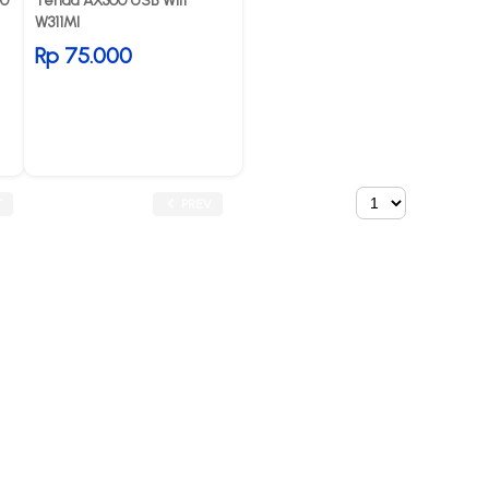
00
Tenda AX300 USB Wifi
W311MI
Rp 75.000
T
PREV