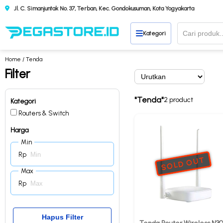
Jl. C. Simanjuntak No. 37, Terban, Kec. Gondokusuman, Kota Yogyakarta
Kategori
Home
/ Tenda
Filter
"Tenda"
2 product
Kategori
Routers & Switch
Harga
Min
Rp
SOLD OUT
Max
Rp