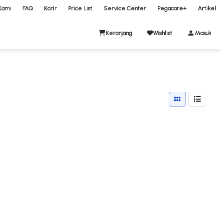
Kami
FAQ
Karir
Price List
Service Center
Pegacare+
Artikel
Keranjang
Wishlist
Masuk