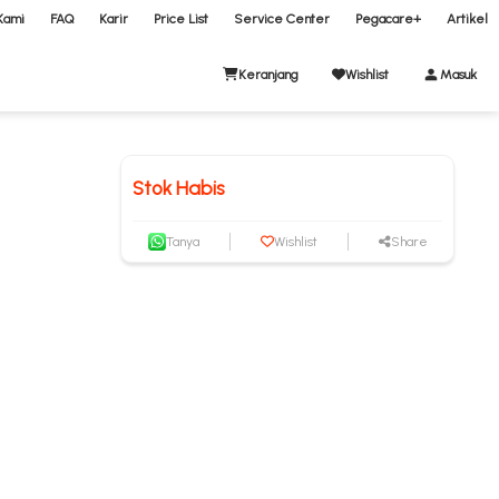
Kami
FAQ
Karir
Price List
Service Center
Pegacare+
Artikel
Keranjang
Wishlist
Masuk
Stok Habis
Tanya
Wishlist
Share