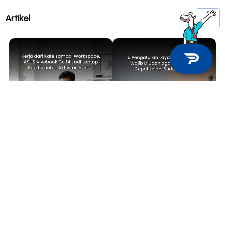
Artikel
TECH NEWS
TIPS & TRICKS
Kerja dari Kafe sampai
5 Pengaturan Layar Laptop yang
Workspace, ASUS Vivobook Go 14
Wajib Diubah agar Mata Tidak
Jadi Laptop Praktis untuk
Cepat Lelah, Sudah Coba?
Aktivitas Harian