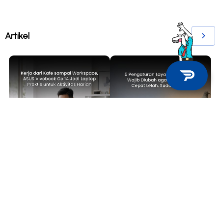
Artikel
TECH NEWS
TIPS & TRICKS
Kerja dari Kafe sampai
5 Pengaturan Layar Laptop yang
Workspace, ASUS Vivobook Go 14
Wajib Diubah agar Mata Tidak
Jadi Laptop Praktis untuk
Cepat Lelah, Sudah Coba?
Aktivitas Harian