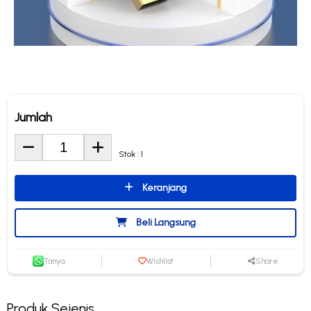
Jumlah
Stok : 1
Keranjang
Beli Langsung
Tanya
Wishlist
Share
Produk Sejenis