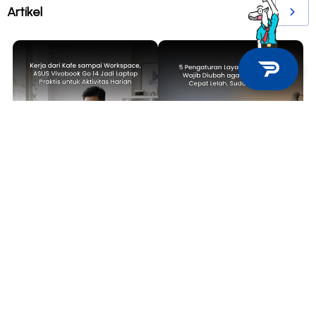
Artikel
TECH NEWS
TIPS & TRICKS
Kerja dari Kafe sampai
5 Pengaturan Layar Laptop yang
Workspace, ASUS Vivobook Go 14
Wajib Diubah agar Mata Tidak
Jadi Laptop Praktis untuk
Cepat Lelah, Sudah Coba?
Aktivitas Harian