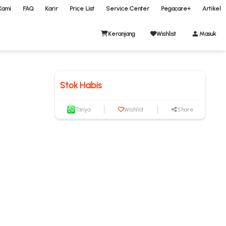
Kami
FAQ
Karir
Price List
Service Center
Pegacare+
Artikel
Keranjang
Wishlist
Masuk
Stok Habis
Tanya
Wishlist
Share