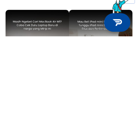
TECH NEWS
TECH NEWS
Masih Ngebet Cari MacBook Air
Mau Beli iPad mini Sekarang atau
M1? Coba Cek Dulu Laptop Baru
Tunggu iPad mini 8? Ini Bocoran
di Harga yang Mirip Ini
Fitur dan Pertimbangannya