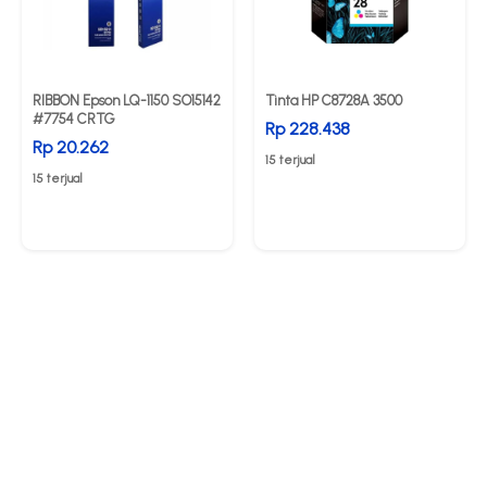
RIBBON Epson LQ-1150 SO15142
Tinta HP C8728A 3500
#7754 CRTG
Rp 228.438
Rp 20.262
15 terjual
15 terjual