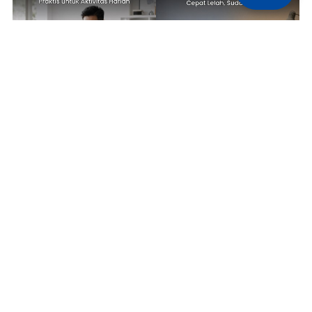
TECH NEWS
TIPS & TRICKS
Kerja dari Kafe sampai
5 Pengaturan Layar Laptop yang
Workspace, ASUS Vivobook Go 14
Wajib Diubah agar Mata Tidak
Jadi Laptop Praktis untuk
Cepat Lelah, Sudah Coba?
Aktivitas Harian