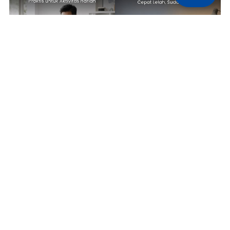
TECH NEWS
TIPS & TRICKS
Kerja dari Kafe sampai
5 Pengaturan Layar Laptop yang
Workspace, ASUS Vivobook Go 14
Wajib Diubah agar Mata Tidak
Jadi Laptop Praktis untuk
Cepat Lelah, Sudah Coba?
Aktivitas Harian