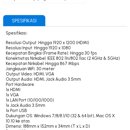
SPESIFIKASI
Spesifikasi :
Resolusi Output: Hingga 1920 x 1200 (HDMI)
Resolusi Input: Hingga 1920 x 1080
Kecepatan Bingkai (Frame Rate): Hingga 30 fps
Konektivitas Nirkabel: IEEE 802.11n/802.11ac (2.4GHz & 5GHz)
Kecepatan Nirkabel: Hingga 867 Mbps
Jangkauan WiFi: 30 meter
Output Video: HDMI, VGA
Output Audio: HDMI, Jack Audio 3.5mm
Port Hardware:
1x HDMI
1x VGA
1x LAN Port (10/100/1000)
1x Jack Audio 3.5mm
1x Port USB
Dukungan OS: Windows 7/8/8.1/10 (32 & 64 bit), Mac OS X
10.10 ke atas
Dimensi: 188mm x 152mm x 34mm (T x L x D)