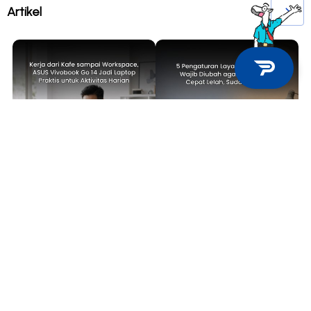
Artikel
TECH NEWS
TIPS & TRICKS
Kerja dari Kafe sampai
5 Pengaturan Layar Laptop yang
Workspace, ASUS Vivobook Go 14
Wajib Diubah agar Mata Tidak
Jadi Laptop Praktis untuk
Cepat Lelah, Sudah Coba?
Aktivitas Harian