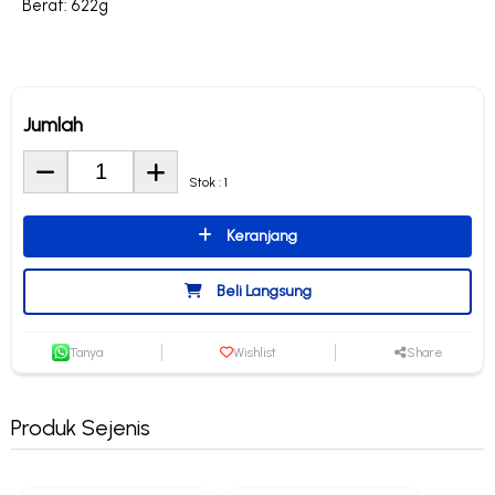
Berat: 622g
Jumlah
Stok : 1
Keranjang
Beli Langsung
Tanya
Wishlist
Share
Produk Sejenis