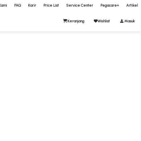
Kami
FAQ
Karir
Price List
Service Center
Pegacare+
Artikel
Keranjang
Wishlist
Masuk