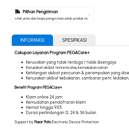
Pilihan Pengiriman
Lihat jenis dan biaya pengiriman untuk produk ini.
INFORMASI
SPESIFIKASI
Cakupan Layanan Program PEGACare+
Kerusakan yang tidak terduga / tidak disengaja
Kerusakan akibat
terkena atau
kemasukan cairan
Kehilangan akibat pencurian & perampokan yang dise
Kerusakan akibat kebakaran, sambaran petir, ledaka
Benefit Program PEGACare+
Klaim online 24 jam
Kemudahan pendaftaran klaim
Hemat hingga 95%
Durasi perlindungan 12, 24 & 36 bulan
Support by
Pasar Polis
Electronic Device Protection