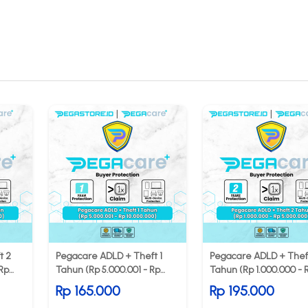
t 2
Pegacare ADLD + Theft 1
Pegacare ADLD + Thef
 Rp
Tahun (Rp 5.000.001 - Rp
Tahun (Rp 1.000.000 - 
10.000.000)
5.000.000)
Rp 165.000
Rp 195.000