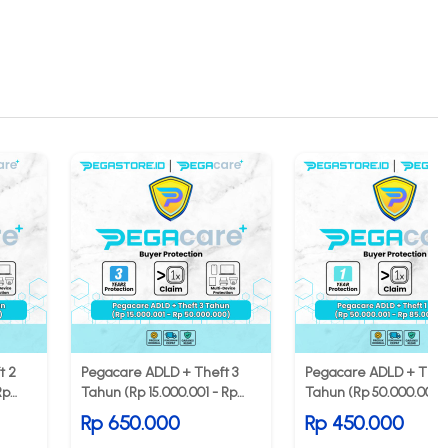
t 2
Pegacare ADLD + Theft 3
Pegacare ADLD + Theft
Rp
Tahun (Rp 15.000.001 - Rp
Tahun (Rp 50.000.001 -
50.000.000)
85.000.000)
Rp 650.000
Rp 450.000