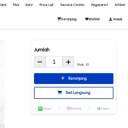
Kami
FAQ
Karir
Price List
Service Center
Pegacare+
Artikel
Keranjang
Wishlist
Masuk
Jumlah
Stok : 10
Keranjang
Beli Langsung
Tanya
Wishlist
Share