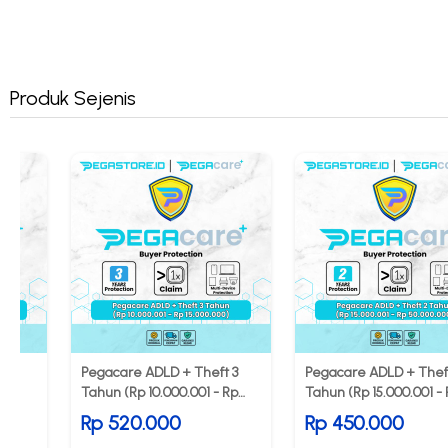
Produk Sejenis
 1
Pegacare ADLD + Theft 3
Pegacare ADLD + Thef
 Rp
Tahun (Rp 10.000.001 - Rp
Tahun (Rp 15.000.001 -
15.000.000)
50.000.000)
Rp 520.000
Rp 450.000