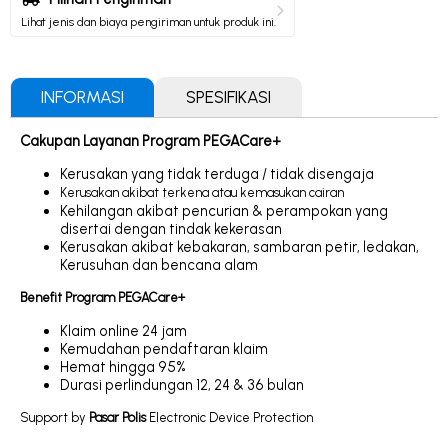
Lihat jenis dan biaya pengiriman untuk produk ini.
INFORMASI
SPESIFIKASI
Cakupan Layanan Program PEGACare+
Kerusakan yang tidak terduga / tidak disengaja
Kerusakan akibat
terkena atau
kemasukan cairan
Kehilangan akibat pencurian & perampokan yang
disertai dengan tindak kekerasan
Kerusakan akibat kebakaran, sambaran petir, ledakan,
Kerusuhan dan bencana alam
Benefit Program PEGACare+
Klaim online 24 jam
Kemudahan pendaftaran klaim
Hemat hingga 95%
Durasi perlindungan 12, 24 & 36 bulan
Support by
Pasar Polis
Electronic Device Protection