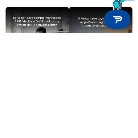
TECH NEWS
TIPS & TRICKS
Kerja dari Kafe sampai
5 Pengaturan Layar Laptop yang
Workspace, ASUS Vivobook Go 14
Wajib Diubah agar Mata Tidak
Jadi Laptop Praktis untuk
Cepat Lelah, Sudah Coba?
Aktivitas Harian