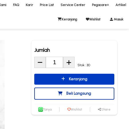
Kami
FAQ
Karir
Price List
Service Center
Pegacare+
Artikel
Keranjang
Wishlist
Masuk
Jumlah
Stok : 30
Keranjang
Beli Langsung
Tanya
Wishlist
Share