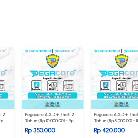
t 2
Pegacare ADLD + Theft 2
Pegacare ADLD + Thef
Rp
Tahun (Rp 10.000.001 - Rp
Tahun (Rp 5.000.001 - 
15.000.000)
10.000.000)
Rp 350.000
Rp 420.000