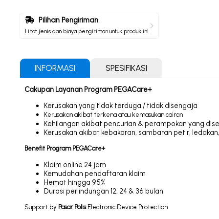
Pilihan Pengiriman
Lihat jenis dan biaya pengiriman untuk produk ini.
INFORMASI
SPESIFIKASI
Cakupan Layanan Program PEGACare+
Kerusakan yang tidak terduga / tidak disengaja
Kerusakan akibat
terkena atau
kemasukan cairan
Kehilangan akibat pencurian & perampokan yang dise
Kerusakan akibat kebakaran, sambaran petir, ledaka
Benefit Program PEGACare+
Klaim online 24 jam
Kemudahan pendaftaran klaim
Hemat hingga 95%
Durasi perlindungan 12, 24 & 36 bulan
Support by
Pasar Polis
Electronic Device Protection