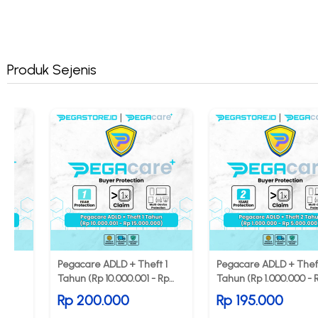
Produk Sejenis
 1
Pegacare ADLD + Theft 1
Pegacare ADLD + Thef
 Rp
Tahun (Rp 10.000.001 - Rp
Tahun (Rp 1.000.000 - 
15.000.000)
5.000.000)
Rp 200.000
Rp 195.000