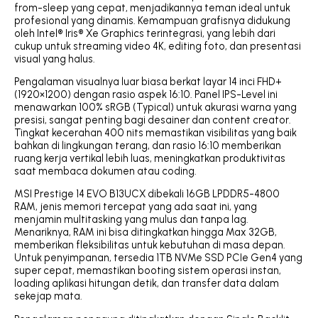
from-sleep yang cepat, menjadikannya teman ideal untuk
profesional yang dinamis. Kemampuan grafisnya didukung
oleh Intel® Iris® Xe Graphics terintegrasi, yang lebih dari
cukup untuk streaming video 4K, editing foto, dan presentasi
visual yang halus.
Pengalaman visualnya luar biasa berkat layar 14 inci FHD+
(1920×1200) dengan rasio aspek 16:10. Panel IPS-Level ini
menawarkan 100% sRGB (Typical) untuk akurasi warna yang
presisi, sangat penting bagi desainer dan content creator.
Tingkat kecerahan 400 nits memastikan visibilitas yang baik
bahkan di lingkungan terang, dan rasio 16:10 memberikan
ruang kerja vertikal lebih luas, meningkatkan produktivitas
saat membaca dokumen atau coding.
MSI Prestige 14 EVO B13UCX dibekali 16GB LPDDR5-4800
RAM, jenis memori tercepat yang ada saat ini, yang
menjamin multitasking yang mulus dan tanpa lag.
Menariknya, RAM ini bisa ditingkatkan hingga Max 32GB,
memberikan fleksibilitas untuk kebutuhan di masa depan.
Untuk penyimpanan, tersedia 1TB NVMe SSD PCIe Gen4 yang
super cepat, memastikan booting sistem operasi instan,
loading aplikasi hitungan detik, dan transfer data dalam
sekejap mata.