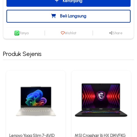
Keranjang
Beli Langsung
Tanya
Wishlist
Share
Produk Sejenis
Lenovo Yoga Slim 7-AVID
MSI Crosshair 16 HX D14VFKG