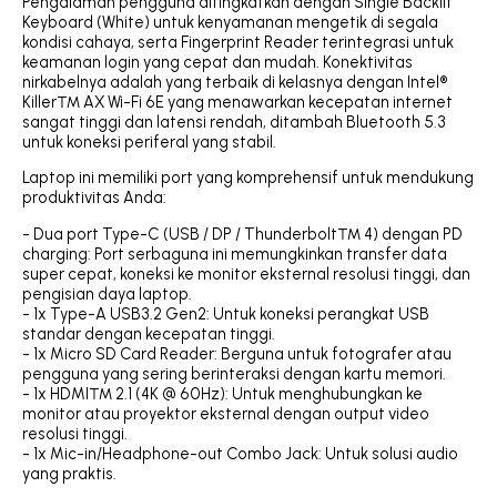
Pengalaman pengguna ditingkatkan dengan Single Backlit
Keyboard (White) untuk kenyamanan mengetik di segala
kondisi cahaya, serta Fingerprint Reader terintegrasi untuk
keamanan login yang cepat dan mudah. Konektivitas
nirkabelnya adalah yang terbaik di kelasnya dengan Intel®
Killer™ AX Wi-Fi 6E yang menawarkan kecepatan internet
sangat tinggi dan latensi rendah, ditambah Bluetooth 5.3
untuk koneksi periferal yang stabil.
Laptop ini memiliki port yang komprehensif untuk mendukung
produktivitas Anda:
- Dua port Type-C (USB / DP / Thunderbolt™ 4) dengan PD
charging: Port serbaguna ini memungkinkan transfer data
super cepat, koneksi ke monitor eksternal resolusi tinggi, dan
pengisian daya laptop.
- 1x Type-A USB3.2 Gen2: Untuk koneksi perangkat USB
standar dengan kecepatan tinggi.
- 1x Micro SD Card Reader: Berguna untuk fotografer atau
pengguna yang sering berinteraksi dengan kartu memori.
- 1x HDMI™ 2.1 (4K @ 60Hz): Untuk menghubungkan ke
monitor atau proyektor eksternal dengan output video
resolusi tinggi.
- 1x Mic-in/Headphone-out Combo Jack: Untuk solusi audio
yang praktis.