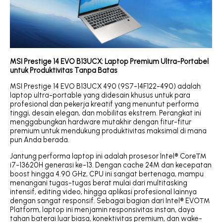
MSI Prestige 14 EVO B13UCX: Laptop Premium Ultra-Portabel
untuk Produktivitas Tanpa Batas
MSI Prestige 14 EVO B13UCX 490 (9S7-14F122-490) adalah
laptop ultra-portable yang didesain khusus untuk para
profesional dan pekerja kreatif yang menuntut performa
tinggi, desain elegan, dan mobilitas ekstrem. Perangkat ini
menggabungkan hardware mutakhir dengan fitur-fitur
premium untuk mendukung produktivitas maksimal di mana
pun Anda berada.
Jantung performa laptop ini adalah prosesor Intel® Core™
i7-13620H generasi ke-13. Dengan cache 24M dan kecepatan
boost hingga 4.90 GHz, CPU ini sangat bertenaga, mampu
menangani tugas-tugas berat mulai dari multitasking
intensif, editing video, hingga aplikasi profesional lainnya
dengan sangat responsif. Sebagai bagian dari Intel® EVO™
Platform, laptop ini menjamin responsivitas instan, daya
tahan baterai luar biasa, konektivitas premium, dan wake-