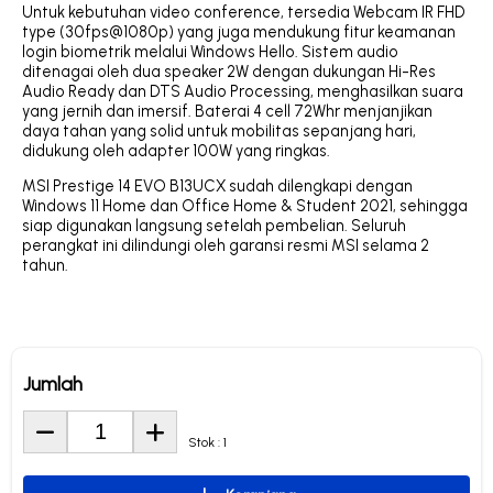
Untuk kebutuhan video conference, tersedia Webcam IR FHD
type (30fps@1080p) yang juga mendukung fitur keamanan
login biometrik melalui Windows Hello. Sistem audio
ditenagai oleh dua speaker 2W dengan dukungan Hi-Res
Audio Ready dan DTS Audio Processing, menghasilkan suara
yang jernih dan imersif. Baterai 4 cell 72Whr menjanjikan
daya tahan yang solid untuk mobilitas sepanjang hari,
didukung oleh adapter 100W yang ringkas.
MSI Prestige 14 EVO B13UCX sudah dilengkapi dengan
Windows 11 Home dan Office Home & Student 2021, sehingga
siap digunakan langsung setelah pembelian. Seluruh
perangkat ini dilindungi oleh garansi resmi MSI selama 2
tahun.
Jumlah
Stok : 1