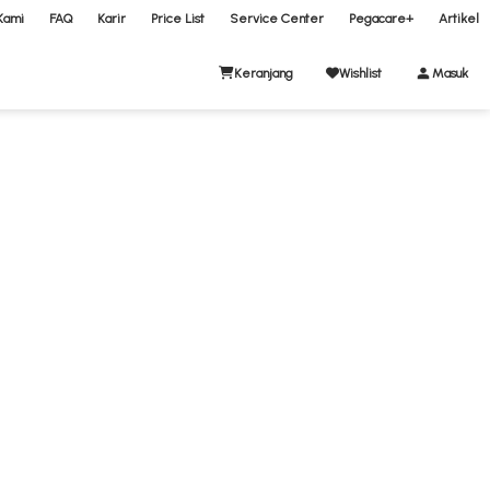
Kami
FAQ
Karir
Price List
Service Center
Pegacare+
Artikel
Keranjang
Wishlist
Masuk