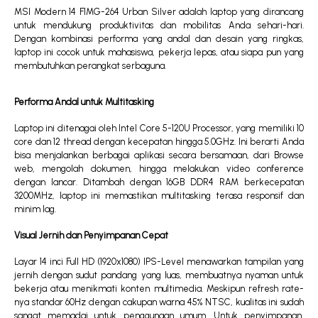
MSI Modern 14 F1MG-264 Urban Silver adalah laptop yang dirancang
untuk mendukung produktivitas dan mobilitas Anda sehari-hari.
Dengan kombinasi performa yang andal dan desain yang ringkas,
laptop ini cocok untuk mahasiswa, pekerja lepas, atau siapa pun yang
membutuhkan perangkat serbaguna.
Performa Andal untuk Multitasking
Laptop ini ditenagai oleh Intel Core 5-120U Processor, yang memiliki 10
core dan 12 thread dengan kecepatan hingga 5.0GHz. Ini berarti Anda
bisa menjalankan berbagai aplikasi secara bersamaan, dari Browse
web, mengolah dokumen, hingga melakukan video conference
dengan lancar. Ditambah dengan 16GB DDR4 RAM berkecepatan
3200MHz, laptop ini memastikan multitasking terasa responsif dan
minim lag.
Visual Jernih dan Penyimpanan Cepat
Layar 14 inci Full HD (1920x1080) IPS-Level menawarkan tampilan yang
jernih dengan sudut pandang yang luas, membuatnya nyaman untuk
bekerja atau menikmati konten multimedia. Meskipun refresh rate-
nya standar 60Hz dengan cakupan warna 45% NTSC, kualitas ini sudah
sangat memadai untuk penggunaan umum. Untuk penyimpanan,