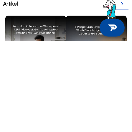
Artikel
TECH NEWS
TIPS & TRICKS
Kerja dari Kafe sampai
5 Pengaturan Layar Laptop yang
Workspace, ASUS Vivobook Go 14
Wajib Diubah agar Mata Tidak
Jadi Laptop Praktis untuk
Cepat Lelah, Sudah Coba?
Aktivitas Harian