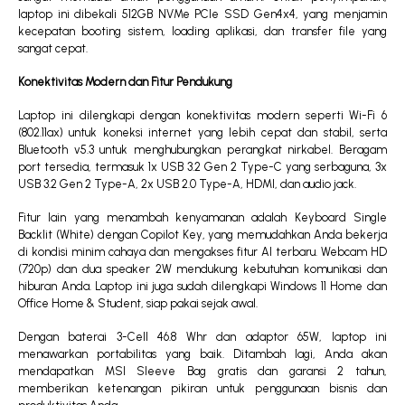
laptop ini dibekali 512GB NVMe PCIe SSD Gen4x4, yang menjamin
kecepatan booting sistem, loading aplikasi, dan transfer file yang
sangat cepat.
Konektivitas Modern dan Fitur Pendukung
Laptop ini dilengkapi dengan konektivitas modern seperti Wi-Fi 6
(802.11ax) untuk koneksi internet yang lebih cepat dan stabil, serta
Bluetooth v5.3 untuk menghubungkan perangkat nirkabel. Beragam
port tersedia, termasuk 1x USB 3.2 Gen 2 Type-C yang serbaguna, 3x
USB 3.2 Gen 2 Type-A, 2x USB 2.0 Type-A, HDMI, dan audio jack.
Fitur lain yang menambah kenyamanan adalah Keyboard Single
Backlit (White) dengan Copilot Key, yang memudahkan Anda bekerja
di kondisi minim cahaya dan mengakses fitur AI terbaru. Webcam HD
(720p) dan dua speaker 2W mendukung kebutuhan komunikasi dan
hiburan Anda. Laptop ini juga sudah dilengkapi Windows 11 Home dan
Office Home & Student, siap pakai sejak awal.
Dengan baterai 3-Cell 46.8 Whr dan adaptor 65W, laptop ini
menawarkan portabilitas yang baik. Ditambah lagi, Anda akan
mendapatkan MSI Sleeve Bag gratis dan garansi 2 tahun,
memberikan ketenangan pikiran untuk penggunaan bisnis dan