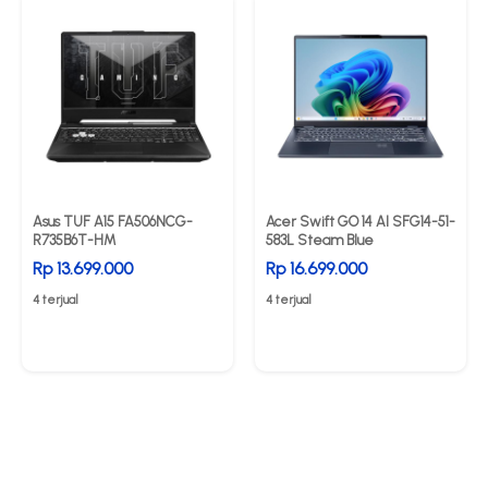
Asus TUF A15 FA506NCG-
Acer Swift GO 14 AI SFG14-51-
R735B6T-HM
583L Steam Blue
Rp 13.699.000
Rp 16.699.000
4 terjual
4 terjual