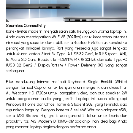
Seamless Connectivity
Konektivitas modern menjadi salah satu keunggulan utama laptop ini.
Anda akan mendapatkan Wi-Fi 6E (802.11ax) untuk kecepatan internet
nirkabel yang superior dan stabil, serta Bluetooth v5.3 untuk koneksi ke
perangkat nirkabel lainnya. Port yang tersedia juga sangat lengkap
untuk ukuran laptop 13 inci: 3x Type-A USB 3.2 Gen1, 1x RJ45 (port LAN),
1x Micro SD Card Reader, 1x HDMI™ (4K @ 30Hz), dan satu Type-C
(USB 3.2 Gen2 / DisplayPort™ / Power Delivery 3.0) yang sangat
serbaguna.
Fitur pendukung lainnya meliputi Keyboard Single Backlit (White)
dengan tombol Copilot untuk kenyamanan mengetik dan akses fitur
AI, Webcam HD (720p) untuk panggilan video, dan dua speaker 2W
untuk pengalaman audio yang jernih. Laptop ini sudah dilengkapi
Windows 11 Home dan Office Home & Student 2021 yang terinstal, siap
digunakan langsung. Dengan baterai 3-sel 46.8 Whr dan adaptor 65W,
serta MSI Sleeve Bag gratis dan garansi 2 tahun untuk bisnis dan
produktivitas, MSI Modern 13 F13MG-019 adalah pilihan ideal bagi Anda
yang mencari laptop ringkas dengan performa andal.