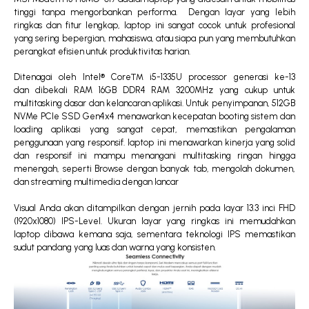
tinggi tanpa mengorbankan performa. Dengan layar yang lebih
ringkas dan fitur lengkap, laptop ini sangat cocok untuk profesional
yang sering bepergian, mahasiswa, atau siapa pun yang membutuhkan
perangkat efisien untuk produktivitas harian.
Ditenagai oleh Intel® Core™ i5-1335U processor generasi ke-13
dan
dibekali RAM 16GB DDR4 RAM 3200MHz yang cukup untuk
multitasking dasar dan kelancaran aplikasi. Untuk penyimpanan, 512GB
NVMe PCIe SSD Gen4x4 menawarkan kecepatan booting sistem dan
loading aplikasi yang sangat cepat, memastikan pengalaman
penggunaan yang responsif.
laptop ini menawarkan kinerja yang solid
dan responsif ini mampu menangani multitasking ringan hingga
menengah, seperti Browse dengan banyak tab, mengolah dokumen,
dan streaming multimedia dengan lancar
Visual Anda akan ditampilkan dengan jernih pada layar 13.3 inci FHD
(1920x1080) IPS-Level. Ukuran layar yang ringkas ini memudahkan
laptop dibawa kemana saja, sementara teknologi IPS memastikan
sudut pandang yang luas dan warna yang konsisten.