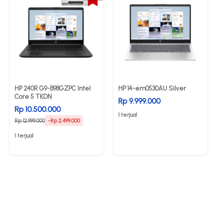
HP 240R G9-B98GZPC Intel
HP 14-em0530AU Silver
Core 5 TKDN
Rp 9.999.000
Rp 10.500.000
1 terjual
Rp 12.999.000
-Rp 2.499.000
1 terjual