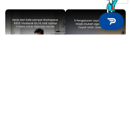
TECH NEWS
TIPS & TRICKS
Kerja dari Kafe sampai
5 Pengaturan Layar Laptop yang
Workspace, ASUS Vivobook Go 14
Wajib Diubah agar Mata Tidak
Jadi Laptop Praktis untuk
Cepat Lelah, Sudah Coba?
Aktivitas Harian