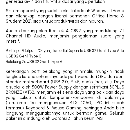
generasi ke-14 dan fitur-fitur dasar yang diperlukan.
Sistem operasi yang sudah terinstal adalah Windows 11 Home
dan dilengkapi dengan lisensi permanen Office Home &
Student 2021, siap untuk produktivitas dan hiburan.
Audio didukung oleh Realtek ALC897 yang mendukung 7.1
Channel HD Audio, menjamin pengalaman suara yang
imersif.
Port Input/Output (I/O) yang tersedia:Depan: 1x USB 3.2 Gen 1 Type A, 1x
USB 3.2 Gen 1 Type C
Belakang:2x USB 3.2 Gen 1 Type A
Keterangan port belakang yang minimalis mungkin tidak
lengkap karena seharusnya ada port video dari GPU dan port
standar motherboard (USB 2.0, RJ45, audio jack, dll.). Daya
disuplai oleh 500W Power Supply dengan sertifikasi 80PLUS
BRONZE (ATX), menjamin efisiensi daya yang baik dan daya
yang cukup untuk komponen-komponen di dalamnya
(terutama jika menggunakan RTX 4060). PC ini sudah
termasuk Keyboard & Mouse Gaming, sehingga Anda bisa
langsung menggunakannya untuk bermain game. Seluruh
paket ini dilindungi oleh Garansi 2 Tahun Resmi MSI.