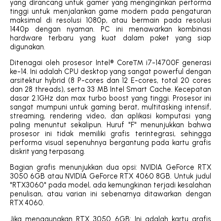
yang dirancang untuk gamer yang menginginkan performa
tinggi untuk menjalankan game modern pada pengaturan
maksimal di resolusi 1080p, atau bermain pada resolusi
1440p dengan nyaman. PC ini menawarkan kombinasi
hardware terbaru yang kuat dalam paket yang siap
digunakan.
Ditenagai oleh prosesor Intel® Core™ i7-14700F generasi
ke-14. Ini adalah CPU desktop yang sangat powerful dengan
arsitektur hybrid (8 P-cores dan 12 E-cores, total 20 cores
dan 28 threads), serta 33 MB Intel Smart Cache. Kecepatan
dasar 2.1GHz dan max turbo boost yang tinggi. Prosesor ini
sangat mumpuni untuk gaming berat, multitasking intensif,
streaming, rendering video, dan aplikasi komputasi yang
paling menuntut sekalipun. Huruf "F" menunjukkan bahwa
prosesor ini tidak memiliki grafis terintegrasi, sehingga
performa visual sepenuhnya bergantung pada kartu grafis
diskrit yang terpasang.
Bagian grafis menunjukkan dua opsi: NVIDIA GeForce RTX
3050 6GB atau NVIDIA GeForce RTX 4060 8GB. Untuk judul
"RTX3060" pada model, ada kemungkinan terjadi kesalahan
penulisan, atau varian ini sebenarnya ditawarkan dengan
RTX 4060.
Jika menggunakan RTX 3050 6GB: Ini adalah kartu grafis