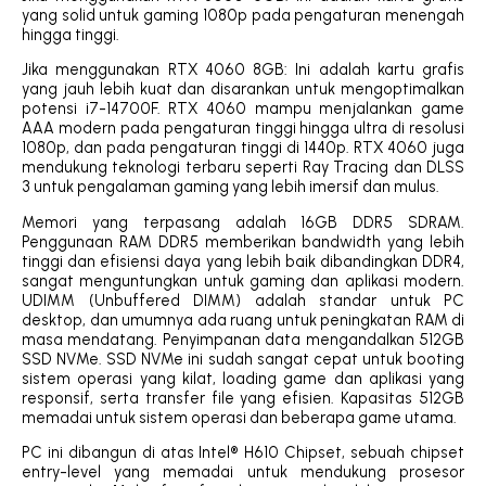
yang solid untuk gaming 1080p pada pengaturan menengah
hingga tinggi.
Jika menggunakan RTX 4060 8GB: Ini adalah kartu grafis
yang jauh lebih kuat dan disarankan untuk mengoptimalkan
potensi i7-14700F. RTX 4060 mampu menjalankan game
AAA modern pada pengaturan tinggi hingga ultra di resolusi
1080p, dan pada pengaturan tinggi di 1440p. RTX 4060 juga
mendukung teknologi terbaru seperti Ray Tracing dan DLSS
3 untuk pengalaman gaming yang lebih imersif dan mulus.
Memori yang terpasang adalah 16GB DDR5 SDRAM.
Penggunaan RAM DDR5 memberikan bandwidth yang lebih
tinggi dan efisiensi daya yang lebih baik dibandingkan DDR4,
sangat menguntungkan untuk gaming dan aplikasi modern.
UDIMM (Unbuffered DIMM) adalah standar untuk PC
desktop, dan umumnya ada ruang untuk peningkatan RAM di
masa mendatang. Penyimpanan data mengandalkan 512GB
SSD NVMe. SSD NVMe ini sudah sangat cepat untuk booting
sistem operasi yang kilat, loading game dan aplikasi yang
responsif, serta transfer file yang efisien. Kapasitas 512GB
memadai untuk sistem operasi dan beberapa game utama.
PC ini dibangun di atas Intel® H610 Chipset, sebuah chipset
entry-level yang memadai untuk mendukung prosesor