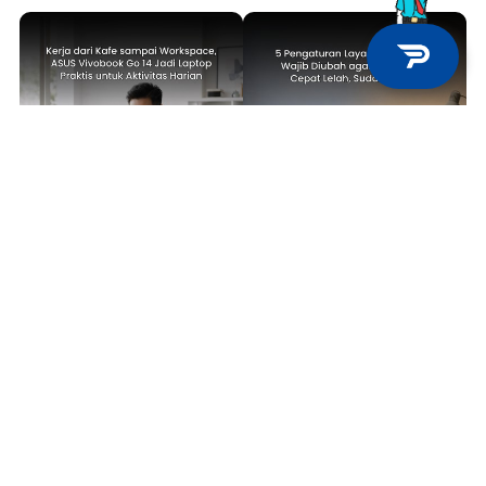
TECH NEWS
TIPS & TRICKS
Kerja dari Kafe sampai
5 Pengaturan Layar Laptop yang
Workspace, ASUS Vivobook Go 14
Wajib Diubah agar Mata Tidak
Jadi Laptop Praktis untuk
Cepat Lelah, Sudah Coba?
Aktivitas Harian