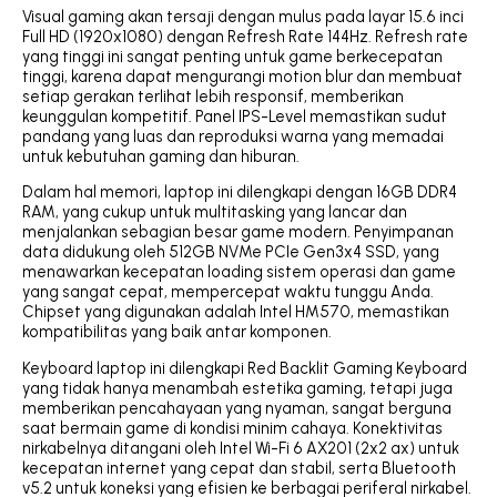
Visual gaming akan tersaji dengan mulus pada layar 15.6 inci
Full HD (1920x1080) dengan Refresh Rate 144Hz. Refresh rate
yang tinggi ini sangat penting untuk game berkecepatan
tinggi, karena dapat mengurangi motion blur dan membuat
setiap gerakan terlihat lebih responsif, memberikan
keunggulan kompetitif. Panel IPS-Level memastikan sudut
pandang yang luas dan reproduksi warna yang memadai
untuk kebutuhan gaming dan hiburan.
Dalam hal memori, laptop ini dilengkapi dengan 16GB DDR4
RAM, yang cukup untuk multitasking yang lancar dan
menjalankan sebagian besar game modern. Penyimpanan
data didukung oleh 512GB NVMe PCIe Gen3x4 SSD, yang
menawarkan kecepatan loading sistem operasi dan game
yang sangat cepat, mempercepat waktu tunggu Anda.
Chipset yang digunakan adalah Intel HM570, memastikan
kompatibilitas yang baik antar komponen.
Keyboard laptop ini dilengkapi Red Backlit Gaming Keyboard
yang tidak hanya menambah estetika gaming, tetapi juga
memberikan pencahayaan yang nyaman, sangat berguna
saat bermain game di kondisi minim cahaya. Konektivitas
nirkabelnya ditangani oleh Intel Wi-Fi 6 AX201 (2x2 ax) untuk
kecepatan internet yang cepat dan stabil, serta Bluetooth
v5.2 untuk koneksi yang efisien ke berbagai periferal nirkabel.