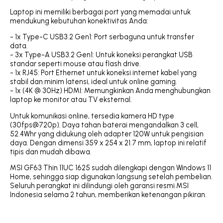
Laptop ini memiliki berbagai port yang memadai untuk
mendukung kebutuhan konektivitas Anda:
- 1x Type-C USB3.2 Gen1: Port serbaguna untuk transfer
data.
- 3x Type-A USB3.2 Gen1: Untuk koneksi perangkat USB
standar seperti mouse atau flash drive.
- 1x RJ45: Port Ethernet untuk koneksi internet kabel yang
stabil dan minim latensi, ideal untuk online gaming.
- 1x (4K @ 30Hz) HDMI: Memungkinkan Anda menghubungkan
laptop ke monitor atau TV eksternal.
Untuk komunikasi online, tersedia kamera HD type
(30fps@720p). Daya tahan baterai mengandalkan 3 cell,
52.4Whr yang didukung oleh adapter 120W untuk pengisian
daya. Dengan dimensi 359 x 254 x 21.7 mm, laptop ini relatif
tipis dan mudah dibawa.
MSI GF63 Thin 11UC 1625 sudah dilengkapi dengan Windows 11
Home, sehingga siap digunakan langsung setelah pembelian.
Seluruh perangkat ini dilindungi oleh garansi resmi MSI
Indonesia selama 2 tahun, memberikan ketenangan pikiran.