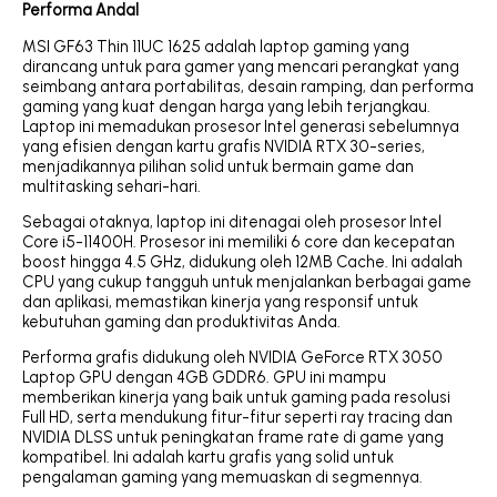
Performa Andal
MSI GF63 Thin 11UC 1625 adalah laptop gaming yang
dirancang untuk para gamer yang mencari perangkat yang
seimbang antara portabilitas, desain ramping, dan performa
gaming yang kuat dengan harga yang lebih terjangkau.
Laptop ini memadukan prosesor Intel generasi sebelumnya
yang efisien dengan kartu grafis NVIDIA RTX 30-series,
menjadikannya pilihan solid untuk bermain game dan
multitasking sehari-hari.
Sebagai otaknya, laptop ini ditenagai oleh prosesor Intel
Core i5-11400H. Prosesor ini memiliki 6 core dan kecepatan
boost hingga 4.5 GHz, didukung oleh 12MB Cache. Ini adalah
CPU yang cukup tangguh untuk menjalankan berbagai game
dan aplikasi, memastikan kinerja yang responsif untuk
kebutuhan gaming dan produktivitas Anda.
Performa grafis didukung oleh NVIDIA GeForce RTX 3050
Laptop GPU dengan 4GB GDDR6. GPU ini mampu
memberikan kinerja yang baik untuk gaming pada resolusi
Full HD, serta mendukung fitur-fitur seperti ray tracing dan
NVIDIA DLSS untuk peningkatan frame rate di game yang
kompatibel. Ini adalah kartu grafis yang solid untuk
pengalaman gaming yang memuaskan di segmennya.