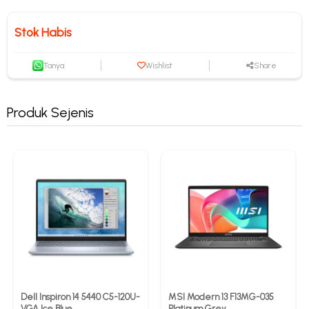
Stok Habis
Tanya
Wishlist
Share
Produk Sejenis
Dell Inspiron 14 5440 C5-120U-
MSI Modern 13 F13MG-035
VGA Ice Blue
Platinum Grey