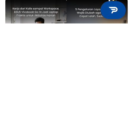
TECH NEWS
TIPS & TRICKS
Kerja dari Kafe sampai
5 Pengaturan Layar Laptop yang
Workspace, ASUS Vivobook Go 14
Wajib Diubah agar Mata Tidak
Jadi Laptop Praktis untuk
Cepat Lelah, Sudah Coba?
Aktivitas Harian