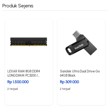
Produk Sejenis
LEXAR RAM 8GB DDR4
Sandisk Ultra Dual Drive Go
LONGDIMM PC3200 /
64GB Black
LD4AU008G-B3200GSST
Rp 1.500.000
Rp 309.000
2 terjual
2 terjual