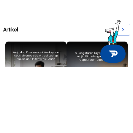
Artikel
TECH NEWS
TIPS & TRICKS
Kerja dari Kafe sampai
5 Pengaturan Layar Laptop yang
Workspace, ASUS Vivobook Go 14
Wajib Diubah agar Mata Tidak
Jadi Laptop Praktis untuk
Cepat Lelah, Sudah Coba?