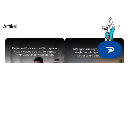
Artikel
TECH NEWS
TIPS & TRICKS
Kerja dari Kafe sampai
5 Pengaturan Layar Laptop yang
Workspace, ASUS Vivobook Go 14
Wajib Diubah agar Mata Tidak
Jadi Laptop Praktis untuk
Cepat Lelah, Sudah Coba?
Aktivitas Harian