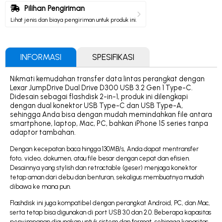
Pilihan Pengiriman
Lihat jenis dan biaya pengiriman untuk produk ini.
INFORMASI
SPESIFIKASI
Nikmati kemudahan transfer data lintas perangkat dengan
Lexar JumpDrive Dual Drive D300 USB 3.2 Gen 1 Type-C.
Didesain sebagai flashdisk 2-in-1, produk ini dilengkapi
dengan dual konektor USB Type-C dan USB Type-A,
sehingga Anda bisa dengan mudah memindahkan file antara
smartphone, laptop, Mac, PC, bahkan iPhone 15 series tanpa
adaptor tambahan.
Dengan kecepatan baca hingga 130MB/s, Anda dapat mentransfer
foto, video, dokumen, atau file besar dengan cepat dan efisien.
Desainnya yang stylish dan retractable (geser) menjaga konektor
tetap aman dari debu dan benturan, sekaligus membuatnya mudah
dibawa ke mana pun.
Flashdisk ini juga kompatibel dengan perangkat Android, PC, dan Mac,
serta tetap bisa digunakan di port USB 3.0 dan 2.0. Beberapa kapasitas
penyimpanan digunakan untuk sistem dan format, sehingga kapasitas