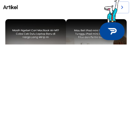
Artikel
TECH NEWS
TECH NEWS
Masih Ngebet Cari MacBook Air
Mau Beli iPad mini Sekarang atau
M1? Coba Cek Dulu Laptop Baru
Tunggu iPad mini 8? Ini Bocoran
di Harga yang Mirip Ini
Fitur dan Pertimbangannya