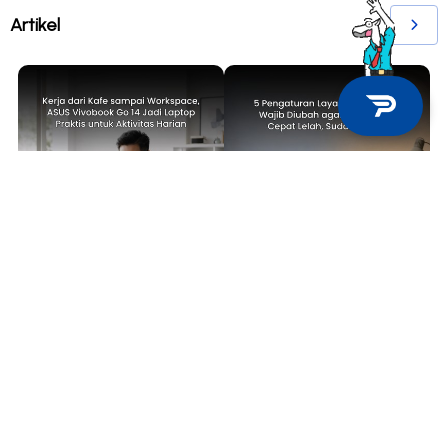
Artikel
TECH NEWS
TIPS & TRICKS
Kerja dari Kafe sampai
5 Pengaturan Layar Laptop yang
Workspace, ASUS Vivobook Go 14
Wajib Diubah agar Mata Tidak
Jadi Laptop Praktis untuk
Cepat Lelah, Sudah Coba?
Aktivitas Harian