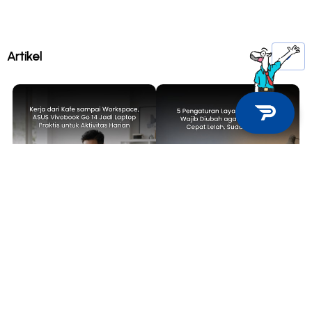
Artikel
TECH NEWS
TIPS & TRICKS
Kerja dari Kafe sampai
5 Pengaturan Layar Laptop yang
Workspace, ASUS Vivobook Go 14
Wajib Diubah agar Mata Tidak
Jadi Laptop Praktis untuk
Cepat Lelah, Sudah Coba?
Aktivitas Harian