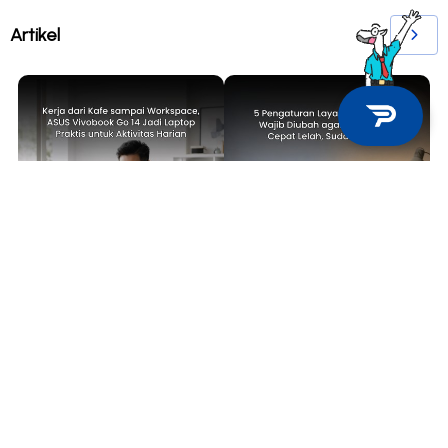
Artikel
TECH NEWS
TIPS & TRICKS
Kerja dari Kafe sampai
5 Pengaturan Layar Laptop yang
Workspace, ASUS Vivobook Go 14
Wajib Diubah agar Mata Tidak
Jadi Laptop Praktis untuk
Cepat Lelah, Sudah Coba?
Aktivitas Harian