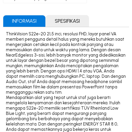
INFORMASI
SPESIFIKASI
ThinkVision S22e-20 21,5 inci, resolusi FHD, layar panel VA
memberi pengguna detail halus yang mereka butuhkan saat
mengerjakan cetakan kecil pada kontrak panjang atau
memasukkan data untuk waktu yang lama. Dengan desain
NearEdgeless 3-sisi, lebih banyak monitor yang didedikasikan
untuk layar dengan bezel besar yang dipotong seminimal
mungkin, memungkinkan Anda menciptakan pengalaman
yang lebih bersih. Dengan opsi HDMI 1.4 atau VGA, Anda
dapat memilih cara menghubungkan PC, laptop. Dan dengan
Audio Out, staf Anda dapat memasang headphone sambil
memasukkan film ke dalam presentasi PowerPoint tanpa
mengganggu rekan satu tim.
Mendapatkan alat yang tepat untuk staf juga berarti
mengelola kenyamanan dan kesejahteraan mereka. Itulah
mengapa S22e-20 memiliki sertifikasi TÜV Rheinland Low
Blue Light, yang berarti dapat mengurangi panjang
gelombang biru berbahaya yang dapat menyebabkan
kelelahan mata. Dan dengan peringkat ENERGY STAR 8.0,
Anda dapat memastikannya juga bekerja keras untuk