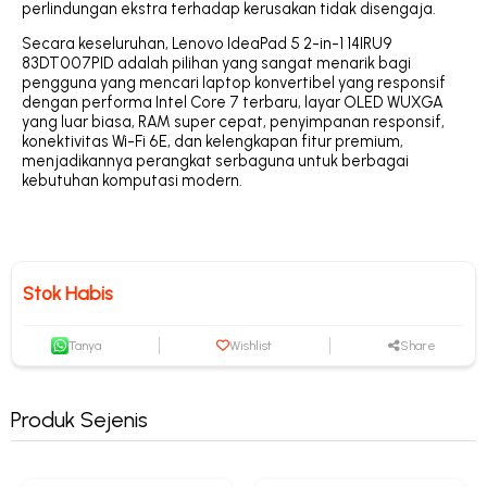
perlindungan ekstra terhadap kerusakan tidak disengaja.
Secara keseluruhan, Lenovo IdeaPad 5 2-in-1 14IRU9
83DT007PID adalah pilihan yang sangat menarik bagi
pengguna yang mencari laptop konvertibel yang responsif
dengan performa Intel Core 7 terbaru, layar OLED WUXGA
yang luar biasa, RAM super cepat, penyimpanan responsif,
konektivitas Wi-Fi 6E, dan kelengkapan fitur premium,
menjadikannya perangkat serbaguna untuk berbagai
kebutuhan komputasi modern.
Stok Habis
Tanya
Wishlist
Share
Produk Sejenis