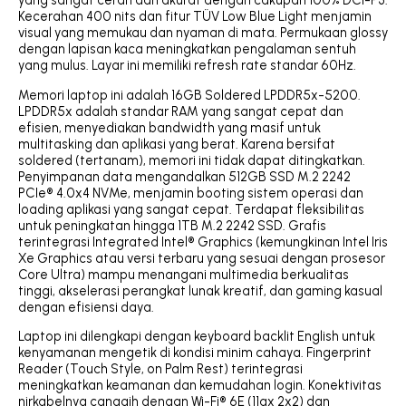
yang sangat cerah dan akurat dengan cakupan 100% DCI-P3.
Kecerahan 400 nits dan fitur TÜV Low Blue Light menjamin
visual yang memukau dan nyaman di mata. Permukaan glossy
dengan lapisan kaca meningkatkan pengalaman sentuh
yang mulus. Layar ini memiliki refresh rate standar 60Hz.
Memori laptop ini adalah 16GB Soldered LPDDR5x-5200.
LPDDR5x adalah standar RAM yang sangat cepat dan
efisien, menyediakan bandwidth yang masif untuk
multitasking dan aplikasi yang berat. Karena bersifat
soldered (tertanam), memori ini tidak dapat ditingkatkan.
Penyimpanan data mengandalkan 512GB SSD M.2 2242
PCIe® 4.0x4 NVMe, menjamin booting sistem operasi dan
loading aplikasi yang sangat cepat. Terdapat fleksibilitas
untuk peningkatan hingga 1TB M.2 2242 SSD. Grafis
terintegrasi Integrated Intel® Graphics (kemungkinan Intel Iris
Xe Graphics atau versi terbaru yang sesuai dengan prosesor
Core Ultra) mampu menangani multimedia berkualitas
tinggi, akselerasi perangkat lunak kreatif, dan gaming kasual
dengan efisiensi daya.
Laptop ini dilengkapi dengan keyboard backlit English untuk
kenyamanan mengetik di kondisi minim cahaya. Fingerprint
Reader (Touch Style, on Palm Rest) terintegrasi
meningkatkan keamanan dan kemudahan login. Konektivitas
nirkabelnya canggih dengan Wi-Fi® 6E (11ax 2x2) dan