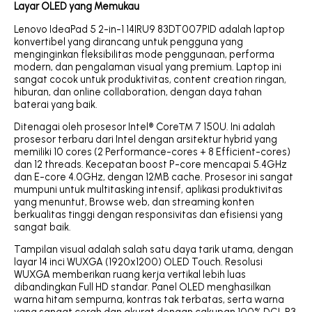
Layar OLED yang Memukau
Lenovo IdeaPad 5 2-in-1 14IRU9 83DT007PID adalah laptop
konvertibel yang dirancang untuk pengguna yang
menginginkan fleksibilitas mode penggunaan, performa
modern, dan pengalaman visual yang premium. Laptop ini
sangat cocok untuk produktivitas, content creation ringan,
hiburan, dan online collaboration, dengan daya tahan
baterai yang baik.
Ditenagai oleh prosesor Intel® Core™ 7 150U. Ini adalah
prosesor terbaru dari Intel dengan arsitektur hybrid yang
memiliki 10 cores (2 Performance-cores + 8 Efficient-cores)
dan 12 threads. Kecepatan boost P-core mencapai 5.4GHz
dan E-core 4.0GHz, dengan 12MB cache. Prosesor ini sangat
mumpuni untuk multitasking intensif, aplikasi produktivitas
yang menuntut, Browse web, dan streaming konten
berkualitas tinggi dengan responsivitas dan efisiensi yang
sangat baik.
Tampilan visual adalah salah satu daya tarik utama, dengan
layar 14 inci WUXGA (1920x1200) OLED Touch. Resolusi
WUXGA memberikan ruang kerja vertikal lebih luas
dibandingkan Full HD standar. Panel OLED menghasilkan
warna hitam sempurna, kontras tak terbatas, serta warna