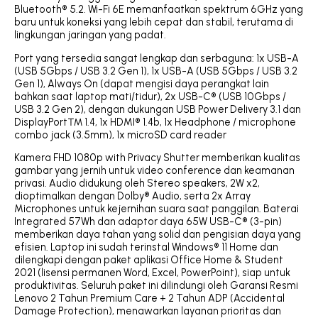
Bluetooth® 5.2. Wi-Fi 6E memanfaatkan spektrum 6GHz yang
baru untuk koneksi yang lebih cepat dan stabil, terutama di
lingkungan jaringan yang padat.
Port yang tersedia sangat lengkap dan serbaguna: 1x USB-A
(USB 5Gbps / USB 3.2 Gen 1), 1x USB-A (USB 5Gbps / USB 3.2
Gen 1), Always On (dapat mengisi daya perangkat lain
bahkan saat laptop mati/tidur), 2x USB-C® (USB 10Gbps /
USB 3.2 Gen 2), dengan dukungan USB Power Delivery 3.1 dan
DisplayPort™ 1.4, 1x HDMI® 1.4b, 1x Headphone / microphone
combo jack (3.5mm), 1x microSD card reader
Kamera FHD 1080p with Privacy Shutter memberikan kualitas
gambar yang jernih untuk video conference dan keamanan
privasi. Audio didukung oleh Stereo speakers, 2W x2,
dioptimalkan dengan Dolby® Audio, serta 2x Array
Microphones untuk kejernihan suara saat panggilan. Baterai
Integrated 57Wh dan adaptor daya 65W USB-C® (3-pin)
memberikan daya tahan yang solid dan pengisian daya yang
efisien. Laptop ini sudah terinstal Windows® 11 Home dan
dilengkapi dengan paket aplikasi Office Home & Student
2021 (lisensi permanen Word, Excel, PowerPoint), siap untuk
produktivitas. Seluruh paket ini dilindungi oleh Garansi Resmi
Lenovo 2 Tahun Premium Care + 2 Tahun ADP (Accidental
Damage Protection), menawarkan layanan prioritas dan