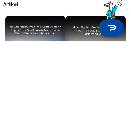
Artikel
TIPS & TRICKS
TECH NEWS
HP Android Punya Masa
Masih Ngebet Cari MacBook Air
Kedaluwarsa? Begini Cara Cek
M1? Coba Cek Dulu Laptop Baru
Apakah Smartphone Kamu Masih
di Harga yang Mirip Ini
Aman Digunakan