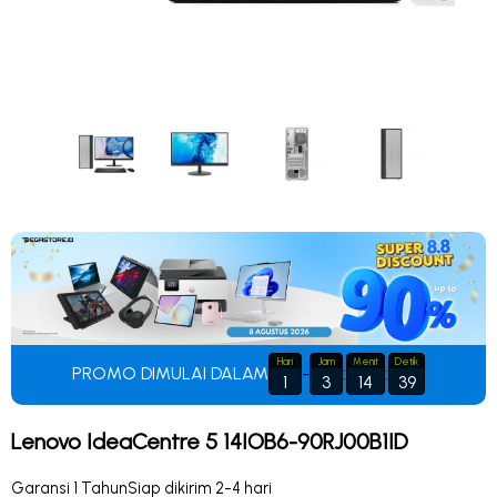
Hari
Jam
Menit
Detik
PROMO DIMULAI DALAM
-
:
:
1
3
14
39
Lenovo IdeaCentre 5 14IOB6-90RJ00B1ID
Garansi 1 Tahun
Siap dikirim 2-4 hari