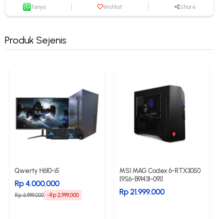
Tanya
Wishlist
Share
Produk Sejenis
Qwerty H610-i5
MSI MAG Codex 6-RTX3050
[9S6-B91431-091]
Rp 4.000.000
Rp 21.999.000
Rp 6.999.000
-Rp 2,999,000