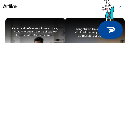
Artikel
TECH NEWS
TIPS & TRICKS
Kerja dari Kafe sampai
5 Pengaturan Layar Laptop yang
Workspace, ASUS Vivobook Go 14
Wajib Diubah agar Mata Tidak
Jadi Laptop Praktis untuk
Cepat Lelah, Sudah Coba?
Aktivitas Harian