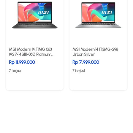
MSI Modern 14 F1MG 063
MSI Modern 14 F13MG-298
(9S7-14S111-063) Platinum
Urban Silver
Grey
Rp 11.999.000
Rp 7.999.000
7 terjual
7 terjual