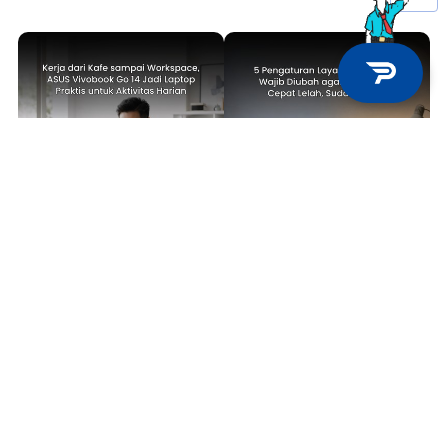
TECH NEWS
TIPS & TRICKS
Kerja dari Kafe sampai
5 Pengaturan Layar Laptop yang
Workspace, ASUS Vivobook Go 14
Wajib Diubah agar Mata Tidak
Jadi Laptop Praktis untuk
Cepat Lelah, Sudah Coba?
Aktivitas Harian