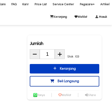
Kami
FAQ
Karir
Price List
Service Center
Pegacare+
Artikel
Keranjang
Wishlist
Masuk
Jumlah
Stok : 103
Keranjang
Beli Langsung
Tanya
Wishlist
Share