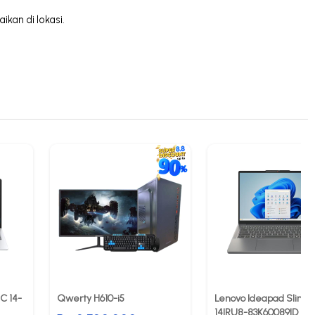
kan di lokasi.
C 14-
Qwerty H610-i5
Lenovo Ideapad Slim 3
14IRU8-83K60089ID Lu