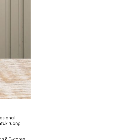
esional.
ntuk ruang
an 8 E-cores,