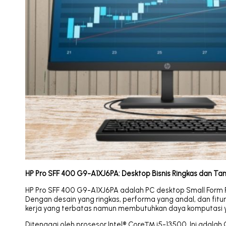
HP Pro SFF 400 G9-A1XJ6PA: Desktop Bisnis Ringkas dan Tan
HP Pro SFF 400 G9-A1XJ6PA adalah PC desktop Small Form Fa
Dengan desain yang ringkas, performa yang andal, dan fitur
kerja yang terbatas namun membutuhkan daya komputasi y
Ditenagai oleh prosesor Intel® Core™ i5-13500. Ini adalah 