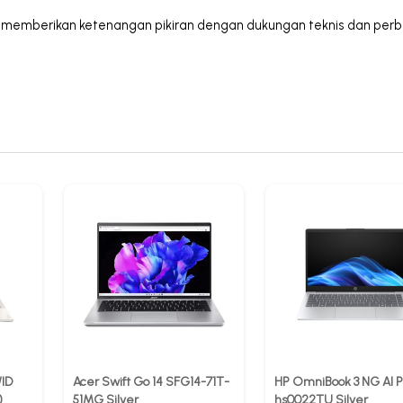
ang memberikan ketenangan pikiran dengan dukungan teknis dan perbai
WID
Acer Swift Go 14 SFG14-71T-
HP OmniBook 3 NG AI P
)
51MG Silver
hs0022TU Silver