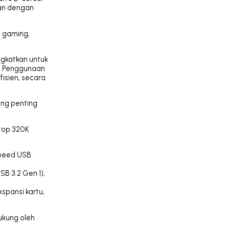
gan dengan
l gaming,
ngkatkan untuk
. Penggunaan
fisien, secara
ang penting
ktop 320K
Speed USB
SB 3.2 Gen 1),
kspansi kartu,
dukung oleh