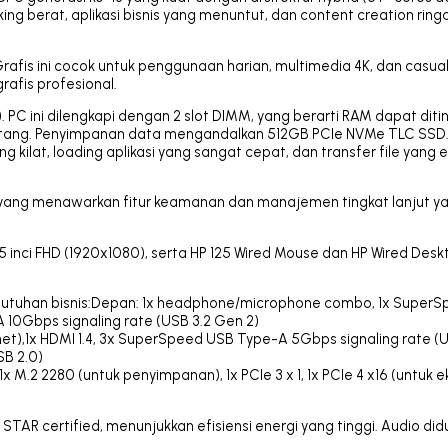
ng berat, aplikasi bisnis yang menuntut, dan content creation rin
Grafis ini cocok untuk penggunaan harian, multimedia 4K, dan casua
afis profesional.
C ini dilengkapi dengan 2 slot DIMM, yang berarti RAM dapat diti
datang. Penyimpanan data mengandalkan 512GB PCIe NVMe TLC SSD
ilat, loading aplikasi yang sangat cepat, dan transfer file yang e
o, yang menawarkan fitur keamanan dan manajemen tingkat lanjut y
5 inci FHD (1920x1080), serta HP 125 Wired Mouse dan HP Wired Des
kebutuhan bisnis:Depan: 1x headphone/microphone combo, 1x Super
10Gbps signaling rate (USB 3.2 Gen 2)
net),1x HDMI 1.4, 3x SuperSpeed USB Type-A 5Gbps signaling rate (U
SB 2.0)
 M.2 2280 (untuk penyimpanan), 1x PCIe 3 x 1, 1x PCIe 4 x16 (untuk e
 STAR certified, menunjukkan efisiensi energi yang tinggi. Audio di