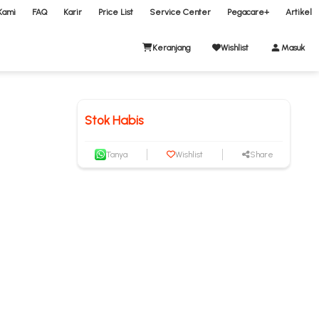
Kami
FAQ
Karir
Price List
Service Center
Pegacare+
Artikel
Keranjang
Wishlist
Masuk
Stok Habis
Tanya
Wishlist
Share