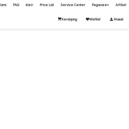
Kami
FAQ
Karir
Price List
Service Center
Pegacare+
Artikel
Keranjang
Wishlist
Masuk