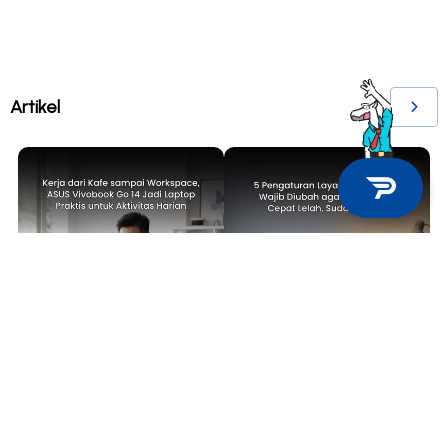
Artikel
TECH NEWS
TIPS & TRICKS
Kerja dari Kafe sampai
5 Pengaturan Layar Laptop yang
Workspace, ASUS Vivobook Go 14
Wajib Diubah agar Mata Tidak
Jadi Laptop Praktis untuk
Cepat Lelah, Sudah Coba?