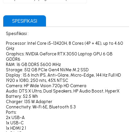
SPESIFIKASI
Spesifikasi :
Processor: Intel Core i5-13420H, 8 Cores (4P + 4E), up to 4.60
GHz
Graphics: NVIDIA GeForce RTX 3050 Laptop GPU 6 GB
GDDR6
RAM: 16 GB DDR5 5600 MHz
Storage: 512 GB PCIe Gen4 NVMe M.2 SSD
Display : 15.6 Inch IPS, Anti-Glare, Micro-Edge, 144 Hz Full HD
1920 x 1080, 250 nits, 45% NTSC
Camera: HP Wide Vision 720p HD Camera
Audio: DTS:X Ultra, Dual Speakers, HP Audio Boost, HyperX
Battery: 52.5 Wh
Charger: 135 W Adapter
Connectivity: Wi-Fi 6E, Bluetooth 5.3
Ports:
2x USB-A
1x USB-C
1x HDMI 2.1