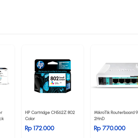
er
HP Cartridge CH562Z 802
MikroTik Routerboard 9
ck
Color
2HnD
Rp 172.000
Rp 770.000