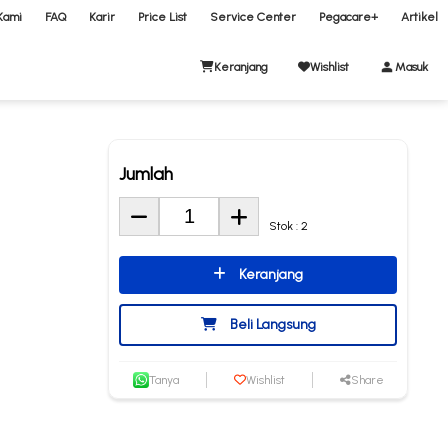
Kami
FAQ
Karir
Price List
Service Center
Pegacare+
Artikel
Keranjang
Wishlist
Masuk
Jumlah
Stok : 2
Keranjang
Beli Langsung
Tanya
Wishlist
Share