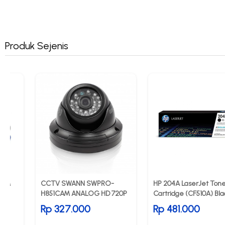
Produk Sejenis
50M
CCTV SWANN SWPRO-
HP 204A LaserJet Ton
H851CAM ANALOG HD 720P
Cartridge (CF510A) Bla
Rp 327.000
Rp 481.000