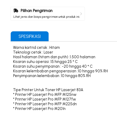
Pilihan Pengiriman
Lihat jenis dan biaya pengiriman untuk produk ini.
SPESIFIKASI
Warna kartrid cetak : Hitam
Teknologi cetak : Laser
Hasil halaman (hitam dan putih) :1.500 halaman
Kisaran suhu operasi :15 hingga 25 ° C
Kisaran suhu penyimpanan : -20 hingga 40 ° C
Kisaran kelembaban pengoperasian :10 hingga 90% RH
Penyimpanan kelembaban :10 hingga 80% RH
Tipe Printer Untuk Toner HP Laserjet 83A
* Printer HP Laserjet Pro MFP M125nw
* Printer HP Laserjet Pro MFP M127fw
* Printer HP Laserjet Pro MFP M225dn
* Printer HP Laserjet Pro M201n