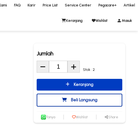
Kami
FAQ
Karir
Price List
Service Center
Pegacare+
Artikel
Keranjang
Wishlist
Masuk
Jumlah
Stok : 2
Keranjang
Beli Langsung
Tanya
Wishlist
Share