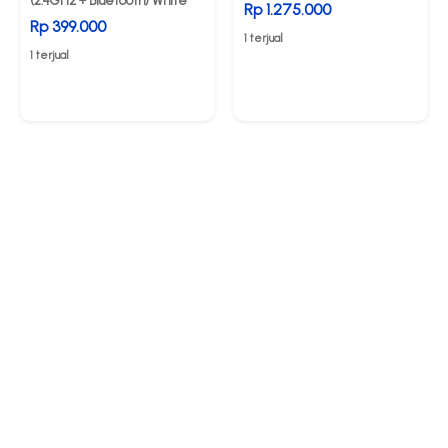
(2.4GHz + Bluetooth) White
Rp 1.275.000
Rp 399.000
1 terjual
1 terjual