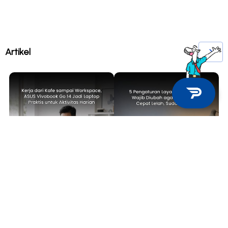
Artikel
TECH NEWS
TIPS & TRICKS
Kerja dari Kafe sampai
5 Pengaturan Layar Laptop yang
Workspace, ASUS Vivobook Go 14
Wajib Diubah agar Mata Tidak
Jadi Laptop Praktis untuk
Cepat Lelah, Sudah Coba?