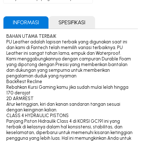
INFORMASI
SPESIFIKASI
BAHAN UTAMA TERBAIK
PU Leather adalah lapisan terbaik yang digunakan saat ini
dan kami di Fantech telah memilih variasi terbaiknya. PU
Leather ini sangat tahan lama, empuk dan Waterproof.
Kami menggabungkannya dengan campuran Durable Foam
yang dipotong dengan Presisi yang memberikan bantalan
dan dukungan yang sempurna untuk memberikan
pengalaman duduk yang nyaman
BackRest Recline
Rebahkan Kursi Gaming kamu jika sudah mulai lelah hingga
170 derajat
2D ARMREST
Atur ketinggian, kiri dan kanan sandaran tangan sesuai
dengan keinginan kalian.
CLASS 4 HYDRAULIC PISTONS
Panjang Piston Hidraulik Class 4 di KORSI GC191 ini yang
terbaik di kelasnya dalam hal konsistensi, stabilitas, dan
keselamatan, diperbarui untuk memenuhi kisaran ketinggian
pengguna yang lebih luas. Hal ini memungkinkan Anda untuk