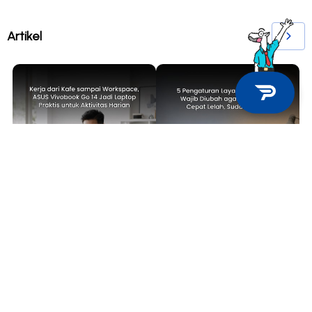
Artikel
TECH NEWS
TIPS & TRICKS
Kerja dari Kafe sampai
5 Pengaturan Layar Laptop yang
Workspace, ASUS Vivobook Go 14
Wajib Diubah agar Mata Tidak
Jadi Laptop Praktis untuk
Cepat Lelah, Sudah Coba?
Aktivitas Harian