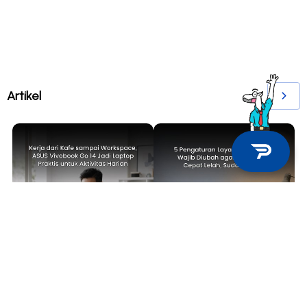
Artikel
TECH NEWS
TIPS & TRICKS
Kerja dari Kafe sampai
5 Pengaturan Layar Laptop yang