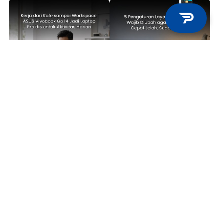
TECH NEWS
TIPS & TRICKS
Kerja dari Kafe sampai
5 Pengaturan Layar Laptop yang
Workspace, ASUS Vivobook Go 14
Wajib Diubah agar Mata Tidak
Jadi Laptop Praktis untuk
Cepat Lelah, Sudah Coba?
Aktivitas Harian