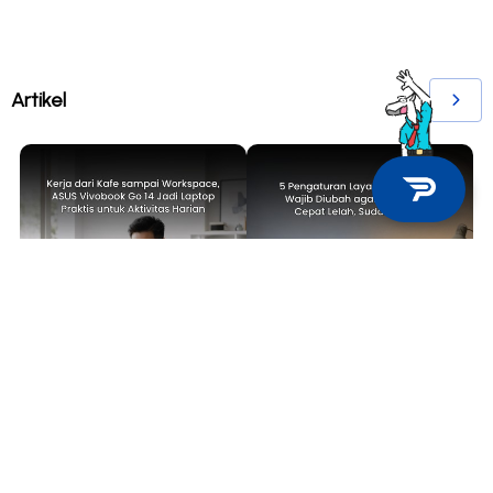
Artikel
TECH NEWS
TIPS & TRICKS
Kerja dari Kafe sampai
5 Pengaturan Layar Laptop yang
Workspace, ASUS Vivobook Go 14
Wajib Diubah agar Mata Tidak
Jadi Laptop Praktis untuk
Cepat Lelah, Sudah Coba?
Aktivitas Harian