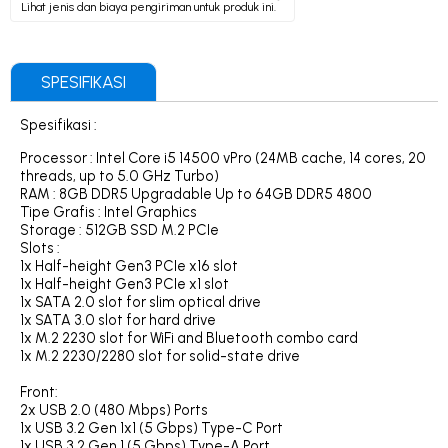
Lihat jenis dan biaya pengiriman untuk produk ini.
SPESIFIKASI
Spesifikasi :
Processor : Intel Core i5 14500 vPro (24MB cache, 14 cores, 20
threads, up to 5.0 GHz Turbo)
RAM : 8GB DDR5 Upgradable Up to 64GB DDR5 4800
Tipe Grafis : Intel Graphics
Storage : 512GB SSD M.2 PCIe
Slots :
1x Half-height Gen3 PCIe x16 slot
1x Half-height Gen3 PCIe x1 slot
1x SATA 2.0 slot for slim optical drive
1x SATA 3.0 slot for hard drive
1x M.2 2230 slot for WiFi and Bluetooth combo card
1x M.2 2230/2280 slot for solid-state drive
Front:
2x USB 2.0 (480 Mbps) Ports
1x USB 3.2 Gen 1x1 (5 Gbps) Type-C Port
1x USB 3.2 Gen 1 (5 Gbps) Type-A Port