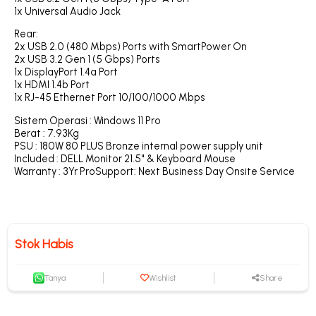
1x Universal Audio Jack
Rear:
2x USB 2.0 (480 Mbps) Ports with SmartPower On
2x USB 3.2 Gen 1 (5 Gbps) Ports
1x DisplayPort 1.4a Port
1x HDMI 1.4b Port
1x RJ-45 Ethernet Port 10/100/1000 Mbps
Sistem Operasi : Windows 11 Pro
Berat : 7.93Kg
PSU : 180W 80 PLUS Bronze internal power supply unit
Included : DELL Monitor 21.5" & Keyboard Mouse
Warranty : 3Yr ProSupport: Next Business Day Onsite Service
Stok Habis
Tanya
Wishlist
Share