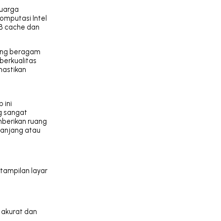
luarga
omputasi Intel
MB cache dan
yang beragam
berkualitas
mastikan
 ini
ng sangat
emberikan ruang
 panjang atau
 tampilan layar
 akurat dan