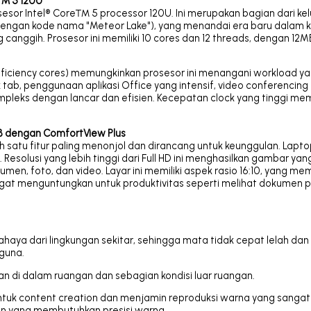
e™ 5 120U
sesor Intel® Core™ 5 processor 120U. Ini merupakan bagian dari ke
dengan kode nama "Meteor Lake"), yang menandai era baru dalam k
g canggih. Prosesor ini memiliki 10 cores dan 12 threads, dengan 12
efficiency cores) memungkinkan prosesor ini menangani workload 
ab, penggunaan aplikasi Office yang intensif, video conferencing 
 kompleks dengan lancar dan efisien. Kecepatan clock yang tinggi me
GB dengan ComfortView Plus
ah satu fitur paling menonjol dan dirancang untuk keunggulan. Laptop
. Resolusi yang lebih tinggi dari Full HD ini menghasilkan gambar ya
kumen, foto, dan video. Layar ini memiliki aspek rasio 16:10, yang m
 sangat menguntungkan untuk produktivitas seperti melihat dokumen
ahaya dari lingkungan sekitar, sehingga mata tidak cepat lelah dan
guna.
an di dalam ruangan dan sebagian kondisi luar ruangan.
tuk content creation dan menjamin reproduksi warna yang sangat
 pun yang membutuhkan presisi warna.