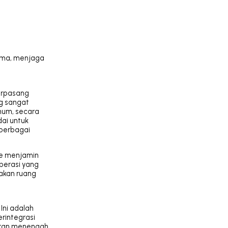
a
ama, menjaga
terpasang
g sangat
mum, secara
ai untuk
 berbagai
Me menjamin
perasi yang
iakan ruang
Ini adalah
erintegrasi
uran menengah,