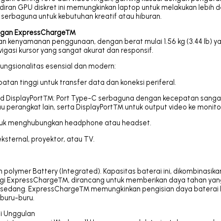
iran GPU diskret ini memungkinkan laptop untuk melakukan lebih d
h serbaguna untuk kebutuhan kreatif atau hiburan.
dengan ExpressCharge™
 dan kenyamanan penggunaan, dengan berat mulai 1.56 kg (3.44 lb) ya
igasi kursor yang sangat akurat dan responsif.
ungsionalitas esensial dan modern:
atan tinggi untuk transfer data dan koneksi periferal.
and DisplayPort™: Port Type-C serbaguna dengan kecepatan sangat
 perangkat lain, serta DisplayPort™ untuk output video ke monitor
tuk menghubungkan headphone atau headset.
ksternal, proyektor, atau TV.
on polymer Battery (Integrated). Kapasitas baterai ini, dikombinasi
ologi ExpressCharge™, dirancang untuk memberikan daya tahan yang
a sedang. ExpressCharge™ memungkinkan pengisian daya baterai
rburu-buru.
i Unggulan