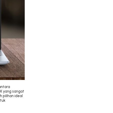
antara
.2K yang sangat
 pilihan ideal
ntuk