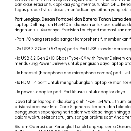
dan akselerasi untuk aplikasi yang membutuhkan GPU. Kehad
tugas produktivitas dasar, menjadikannya pilihan yang lebi
Port Lengkap, Desain Portabel, dan Baterai Tahan Lama 
Laptop Dell Inspiron 14 5440 ini didesain untuk portabilitas
ringan untuk ukurannya. Precision touchpad memastikan nav
-Port I/O yang tersedia sangat komprehensif, memberikan f
-2x USB 3.2 Gen 1 (5 Gbps) ports: Port USB standar berkecep
-1x USB 3.2 Gen 2 (10 Gbps) Type-C® with Power Delivery 
mendukung Power Delivery untuk pengisian daya laptop atau
-1x headset (headphone and microphone combo) port: Un
-1x HDMI 1.4 port: Untuk menghubungkan laptop ke monitor e
-1x power-adapter port: Port khusus untuk adaptor daya.
Daya tahan laptop ini didukung oleh 4-cell, 54 Wh, Lithium I
efisiensi prosesor Intel Core 5 generasi terbaru dan tekn
penggunaan sepanjang hari dalam workload ringan hingg
dalam waktu sekitar satu jam, sangat praktis saat Anda te
Sistem Operasi dan Perangkat Lunak Lengkap, serta Garans