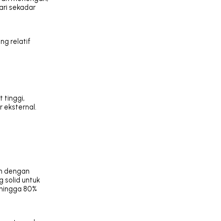
ari sekadar
ng relatif
 tinggi,
 eksternal.
kan dengan
 solid untuk
 hingga 80%