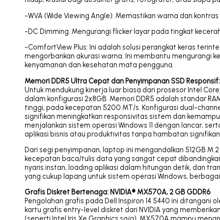
-WVA (Wide Viewing Angle): Memastikan warna dan kontras 
-DC Dimming: Mengurangi flicker layar pada tingkat kecerah
-ComfortView Plus: Ini adalah solusi perangkat keras terin
mengorbankan akurasi warna. Ini membantu mengurangi k
kenyamanan dan kesehatan mata pengguna.
Memori DDR5 Ultra Cepat dan Penyimpanan SSD Responsif
Untuk mendukung kinerja luar biasa dari prosesor Intel Cor
dalam konfigurasi 2x8GB. Memori DDR5 adalah standar RA
tinggi, pada kecepatan 5200 MT/s. Konfigurasi dual-cha
signifikan meningkatkan responsivitas sistem dan kemampu
menjalankan sistem operasi Windows 11 dengan lancar, serta
aplikasi bisnis atau produktivitas tanpa hambatan signifikan
Dari segi penyimpanan, laptop ini mengandalkan 512GB M.
kecepatan baca/tulis data yang sangat cepat dibandingkan 
nyaris instan, loading aplikasi dalam hitungan detik, dan t
yang cukup lapang untuk sistem operasi Windows, berbagai
Grafis Diskret Bertenaga: NVIDIA® MX570A, 2 GB GDDR6
Pengolahan grafis pada Dell Inspiron 14 5440 ini ditangani
kartu grafis entry-level diskret dari NVIDIA yang memberika
(seperti Intel Iris Xe Graphics saja). MX570A mampu mena