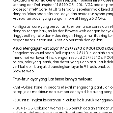
Kekuatan Performa Generasi Terbaru: Prosesor Intel® Cor
Jantung dari Dell Inspiron 14 5440 C5-120U-VGA adalah pro
prosesor Intel® Core™ Ultra terbaru (sebelumnya dikenal 
dengan fokus pada efisiensi daya dan arsitektur hybrid yan
kecepatan boost yang sangat impresif hingga 5.0 GHz.
Konfigurasi core yang bervariasi (performance cores dan 
dengan sangat baik, mulai dari Browse web dengan banyak t
tinggi, editing foto dan video ringan, hingga multitasking
responsivitas instan untuk setiap perintah dan aplikasi.
Visual Mengagumkan: Layar 14" 2.2K (2240 x 1400) 100% sR
Pengalaman visual pada Dell Inspiron 14 5440 ini adalah sal
menampilkan layar 14 inci dengan resolusi 2.2K (2240 x 1400)
tajam, teks yang jernih, dan detail yang luar biasa untuk do
vertikal lebih banyak dibandingkan layar 16:9 tradisional,
Browse web.
Fitur-fitur layar yang luar biasa lainnya meliputi:
-Anti-Glare: Panel ini secara efektif mengurangi pantulan c
tetap jelas meskipun ada sumber cahaya di belakang peng
-300 nits: Tingkat kecerahan ini cukup baik untuk pengguna
-100% sRGB: Cakupan warna sRGB penuh adalah standar un
hidup, krusial bagi desainer grafis, fotografer, atau siapa