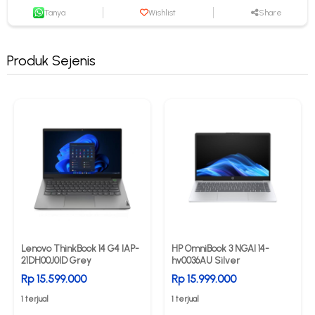
Tanya
Wishlist
Share
Produk Sejenis
Lenovo ThinkBook 14 G4 IAP-
HP OmniBook 3 NGAI 14-
21DH00J0ID Grey
hv0036AU Silver
Rp 15.599.000
Rp 15.999.000
1 terjual
1 terjual