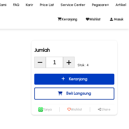
Kami
FAQ
Karir
Price List
Service Center
Pegacare+
Artikel
Keranjang
Wishlist
Masuk
Jumlah
Stok : 4
Keranjang
Beli Langsung
Tanya
Wishlist
Share