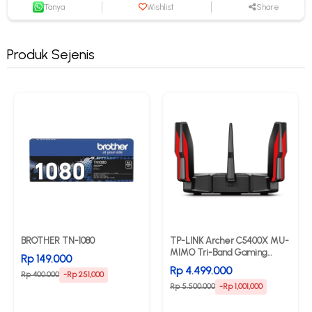
Tanya
Wishlist
Share
Produk Sejenis
BROTHER TN-1080
TP-LINK Archer C5400X MU-
MIMO Tri-Band Gaming
Rp 149.000
Router
Rp 4.499.000
Rp 400.000
-Rp 251,000
Rp 5.500.000
-Rp 1,001,000