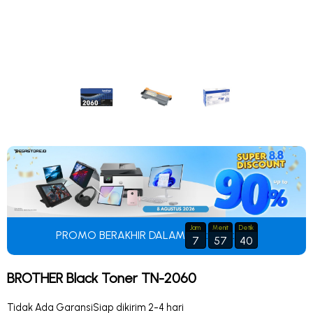
Jam
Menit
Detik
PROMO BERAKHIR DALAM
:
:
7
57
39
BROTHER Black Toner TN-2060
Tidak Ada Garansi
Siap dikirim 2-4 hari